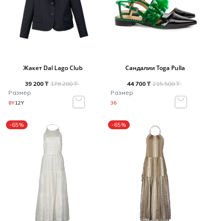
Жакет Dal Lago Club
Сандалии Toga Pulla
39 200 ₸
178 200 ₸
44 700 ₸
215 500 ₸
Размер
Размер
8Y
12Y
36
-65%
-65%