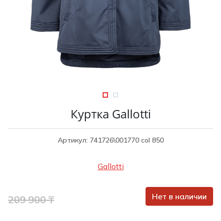
Туники
Рубашки / Блузк
Туфли
Туники
Шорты
Спортивная о
Спортивная о
Футболки / Пол
Топы / Майки
Трикотаж
Трикотаж
Юбка
Шорты
Куртка Gallotti
Футболки / Топ
Юбки
Артикул: 741726\001770 col 850
Шорты
Gallotti
Нет в наличии
209 900 ₸