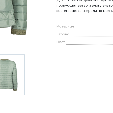
Для пошива модели мастера ма
и /
пропускает ветер и влагу внут
застегивается спереди на молн
дежда
дежда
о
Материал
Страна
Цвет
ы