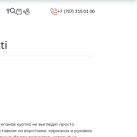
₸
+7 (707) 315 01 00
0
ti
теганая куртка не выглядит просто
тавкам на воротнике, карманах и рукавах.