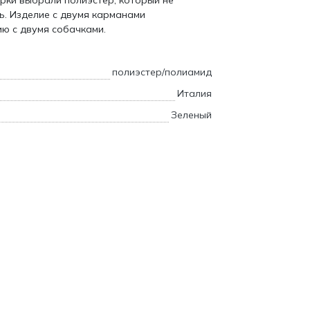
рки выбрали полиэстер, который не
рь. Изделие с двумя карманами
ию с двумя собачками.
полиэстер/полиамид
Италия
Зеленый