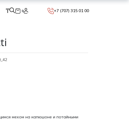
₸
+7 (707) 315 01 00
0
ti
0_42
ющимся мехом на капюшоне и потайными