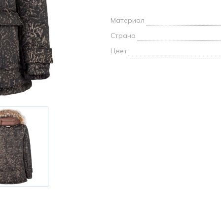
и /
Материал
дежда
Страна
дежда
о
Цвет
ы