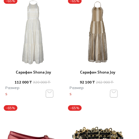
-65%
-65%
Сарафан Shona Joy
Сарафан Shona Joy
112 000 ₸
320 000 ₸
92 100 ₸
262 900 ₸
Размер
Размер
S
S
-65%
-65%