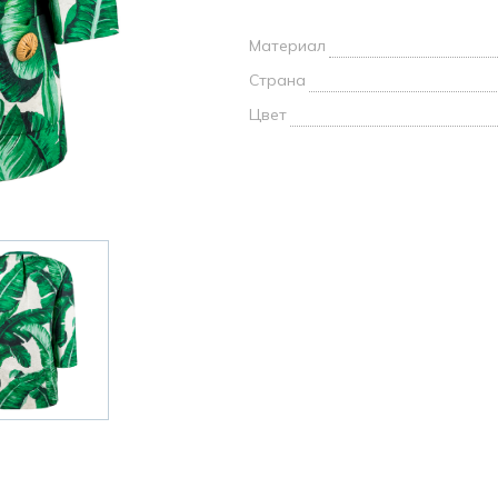
и /
Материал
дежда
Страна
дежда
о
Цвет
ы