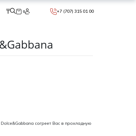
₸
+7 (707) 315 01 00
0
e&Gabbana
 Dolce&Gabbana согреет Вас в прохладную