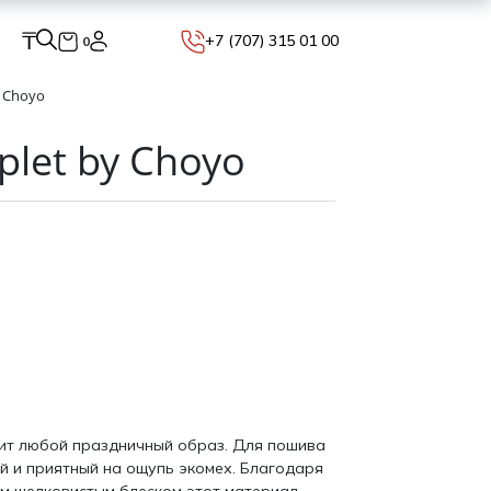
₸
+7 (707) 315 01 00
0
 Choyo
let by Choyo
ит любой праздничный образ. Для пошива
й и приятный на ощупь экомех. Благодаря