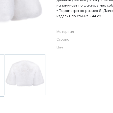
длинному мягкому ворсу с легк
и /
напоминает по фактуре мех соб
▪ Параметры на размер S: Длина
изделия по спинке - 44 см.
дежда
дежда
о
Материал
Страна
Цвет
ы