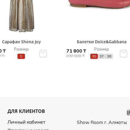
Сарафан Shona Joy
Балетки Dolce&Gabbana
Размер
Размер
0 ₸
71 800 ₸
0 ₸
190 000 ₸
S
35
37
38
ДЛЯ КЛИЕНТОВ
Личный кабинет
Show Room г. Алматы