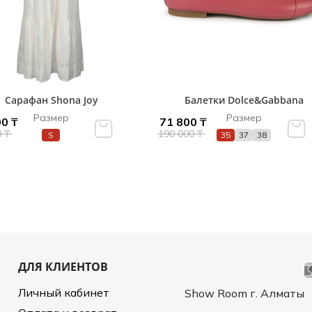
Сарафан Shona Joy
Балетки Dolce&Gabbana
Размер
Размер
0 ₸
71 800 ₸
0 ₸
190 000 ₸
S
35
37
38
ДЛЯ КЛИЕНТОВ
Личный кабинет
Show Room г. Алматы