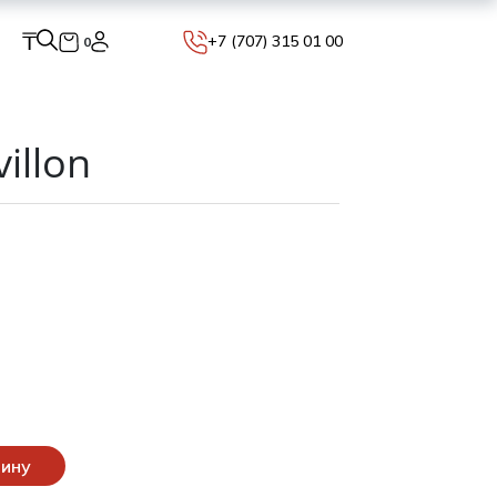
₸
+7 (707) 315 01 00
0
illon
зину