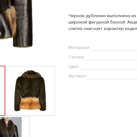
и /
Черная дубленка выполнена из 
дежда
широкой фигурной баской. Акц
дежда
слегка смягчает характер издел
о
Материал
Страна
Цвет
ы
Артикул