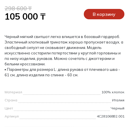
298 600 ₸
105 000 ₸
В корзину
Черный мягкий свитшот легко впишется в базовый гардероб.
Эластичный хлопковый трикотаж хорошо пропускает воздух, а
свободный силуэт не сковывает движения. Модель
искусственно состарили потертостями у круглой горловины и
по низу изделия, рукавов. Можно сочетать с джоггерами и
белыми кроссовками.
▪ Параметры для размера L: длина рукава от плечевого шва -
61 см, длина изделия по спинке - 60 см.
Материал
100% хлопок
Страна
Италия
Цвет
Черный
Артикул
4C281068B2.001