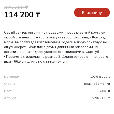
326 200 ₸
114 200 ₸
В корзину
Серый свитер органично поддержит повседневный комплект
любой степени сложности, как универсальная вещь. Команда
марки выбрала для изготовления модели мягкую приятную на
ощупь шерсть. Изделие с двумя длинными разрезами на
ассимитричном подоле, украшено вышивками в виде губ.
▪ Параметры изделия на размер S: Длина рукава от плечевого
шва - 66,5 см, длина по спинке - 54 см.
Материал
100% шерсть
Страна
Великобритания
Цвет
Серый
Артикул
KN2822.GREY