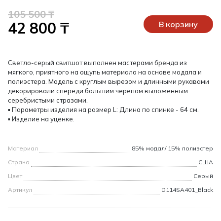
105 500 ₸
42 800 ₸
В корзину
Светло-серый свитшот выполнен мастерами бренда из
мягкого, приятного на ощупь материала на основе модала и
полиэстера. Модель с круглым вырезом и длинными рукавами
декорировали спереди большим черепом выложенным
серебристыми стразами.
▪ Параметры изделия на размер L: Длина по спинке - 64 см.
▪ Изделие на уценке.
Материал
85% модал/ 15% полиэстер
Страна
США
Цвет
Серый
Артикул
D114SA401_Black