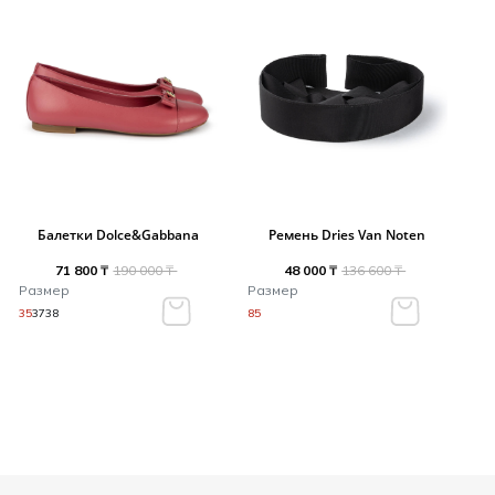
Балетки Dolce&Gabbana
Ремень Dries Van Noten
71 800 ₸
190 000 ₸
48 000 ₸
136 600 ₸
Размер
Размер
35
37
38
85