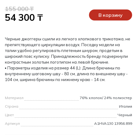
155 000 ₸
54 300 ₸
В корзину
Черные джоггеры сшили из легкого хлопкового трикотажа, не
препятствующего циркуляции воздух. Посадку модели на
талии удобно регулировать плетеным шнуром, продетым в
широкий пояс кулиску. Принадлежность бренду подчеркнули
контрастным золотым логотипом на левой брючине.
▪ Параметры изделия на размер 44 (L): Длина брючины по
внутреннему шаговому шву - 80 см, длина по внешнему шву -
104 см, ширина брючины по нижнему краю - 14 см.
Материал
76% хлопок/ 24% полиэстер
Страна
Италия
Цвет
Черный
Артикул
A1HVA130 13956.899