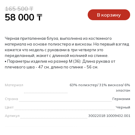
165 500 ₸
58 000 ₸
В корзину
Черная приталенная блуза, выполнена из костюмного
материала на основе полиэстера и вискозы. На первый взгляд
кажется что модель с рукавами в три четверти это
переделанный, жакет с длинной молнией на спинке.
▪ Параметры изделия на размер М (36): Длина рукава от
плечевого шва - 47 см, длина по спинке - 56 см.
Материал
63% полиэстер/ 31% вискоза/ 6%
эластан
Страна
Германия
Цвет
Черный
Артикул
30022018 10009432.001