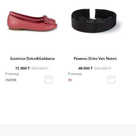
Балетки Dolce&Gabbana
Ремень Dries Van Noten
71 800 ₸
190 000 ₸
48 000 ₸
136 600 ₸
Размер
Размер
35
37
38
85