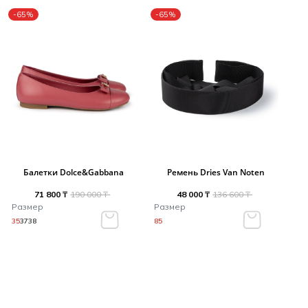
-65%
-65%
Балетки Dolce&Gabbana
Ремень Dries Van Noten
71 800 ₸
190 000 ₸
48 000 ₸
136 600 ₸
Размер
Размер
35
37
38
85