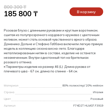
800 300 ₸
185 800 ₸
В корзину
Розовая блуза с длинными рукавами и круглым воротником,
сшитая из полупрозрачного кордового кружева с цветочным
мотивом, может стать основой чувственного яркого образа.
Доменико Дольче и Стефано Габбана включили легкую прямую
модель в коллекцию сезона весна-лето. Благодаря
металлизированым нитям в составе, изделие не останется
незамеченным. Внутри однотонный топ на брительках
розового оттенка.
▪ Параметры изделия на размер 46 (L): Длина рукава от
плечевого шва - 67 см, длина по спинке - 64 см.
Материал
80% полиэстер/ 20% нейлон
Страна
Италия
Цвет
Розовый
Артикул
F74D2T HLM07.F3919