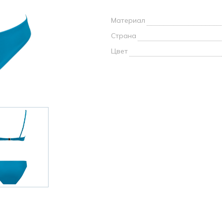
и /
Материал
дежда
Страна
дежда
о
Цвет
ы