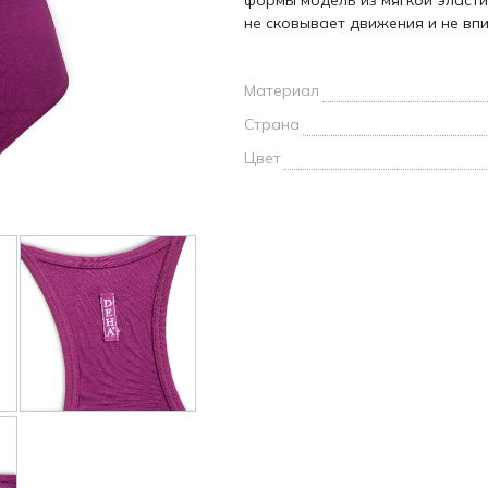
формы модель из мягкой эласт
и /
не сковывает движения и не впи
дежда
Материал
дежда
о
Страна
Цвет
ы