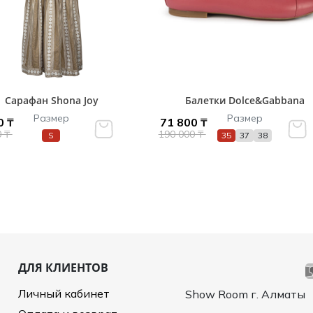
Сарафан Shona Joy
Балетки Dolce&Gabbana
Размер
Размер
0 ₸
71 800 ₸
0 ₸
190 000 ₸
S
35
37
38
ДЛЯ КЛИЕНТОВ
Личный кабинет
Show Room г. Алматы