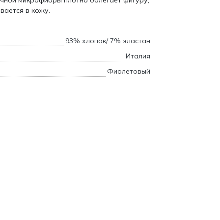
ичной микрофибры плотно облегает фигуру,
вается в кожу.
93% хлопок/ 7% эластан
Италия
Фиолетовый