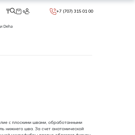
₸
+7 (707) 315 01 00
0
и Deha
елие с плоскими швами, обработанными
ль нижнего шва. За счет анатомической