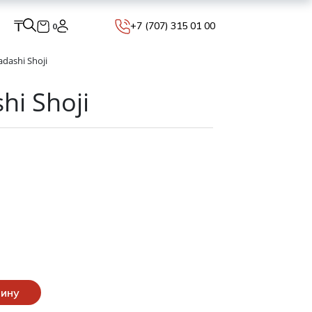
₸
+7 (707) 315 01 00
0
dashi Shoji
hi Shoji
зину