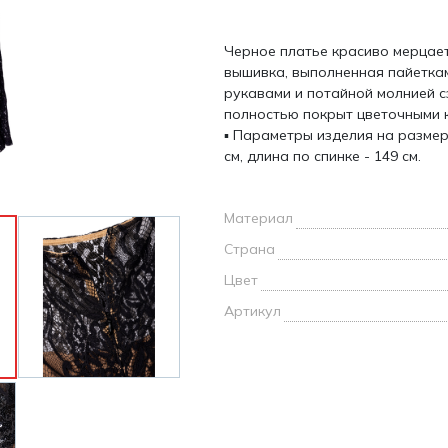
и /
Черное платье красиво мерцает
дежда
вышивка, выполненная пайеткам
дежда
рукавами и потайной молнией с
о
полностью покрыт цветочными 
▪ Параметры изделия на размер
см, длина по спинке - 149 см.
Материал
ы
Страна
Цвет
Артикул