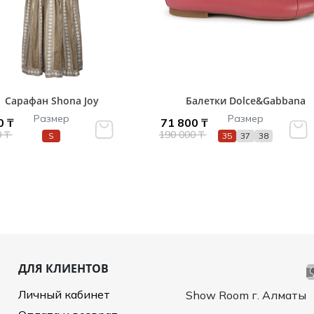
Сарафан Shona Joy
Балетки Dolce&Gabbana
Размер
Размер
0 ₸
71 800 ₸
0 ₸
190 000 ₸
S
35
37
38
ДЛЯ КЛИЕНТОВ
Личный кабинет
Show Room г. Алматы