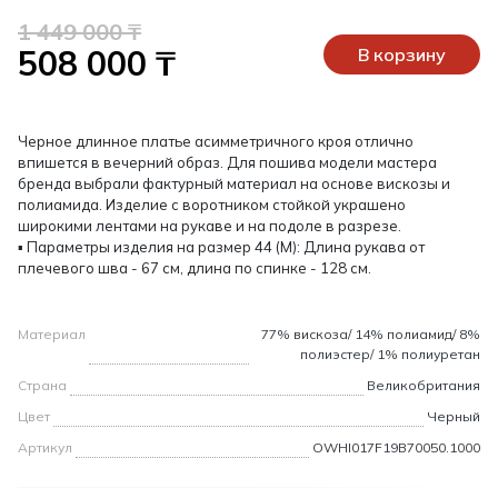
1 449 000 ₸
508 000 ₸
В корзину
Черное длинное платье асимметричного кроя отлично
впишется в вечерний образ. Для пошива модели мастера
бренда выбрали фактурный материал на основе вискозы и
полиамида. Изделие с воротником стойкой украшено
широкими лентами на рукаве и на подоле в разрезе.
▪ Параметры изделия на размер 44 (М): Длина рукава от
плечевого шва - 67 см, длина по спинке - 128 см.
Материал
77% вискоза/ 14% полиамид/ 8%
полиэстер/ 1% полиуретан
Страна
Великобритания
Цвет
Черный
Артикул
OWHI017F19B70050.1000