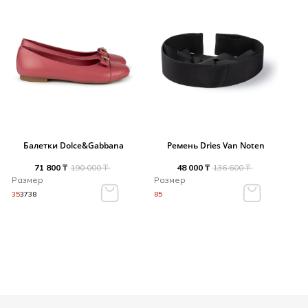
Балетки Dolce&Gabbana
Ремень Dries Van Noten
71 800 ₸
190 000 ₸
48 000 ₸
136 600 ₸
Размер
Размер
35
37
38
85