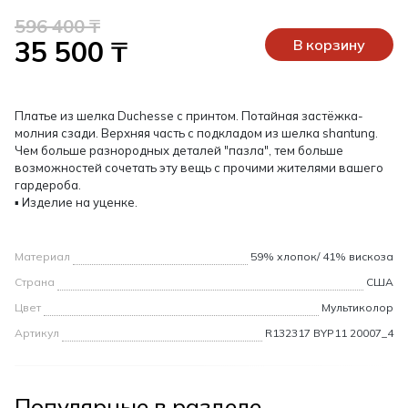
596 400 ₸
35 500 ₸
В корзину
Платье из шелка Duchesse c принтом. Потайная застёжка-
молния сзади. Верхняя часть с подкладом из шелка shantung.
Чем больше разнородных деталей "пазла", тем больше
возможностей сочетать эту вещь с прочими жителями вашего
гардероба.
▪ Изделие на уценке.
Материал
59% хлопок/ 41% вискоза
Страна
США
Цвет
Мультиколор
Артикул
R132317 BYP11 20007_4
Популярные в разделе