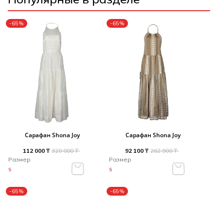
-65%
-65%
Сарафан Shona Joy
Сарафан Shona Joy
112 000 ₸
320 000 ₸
92 100 ₸
262 900 ₸
Размер
Размер
S
S
-65%
-65%