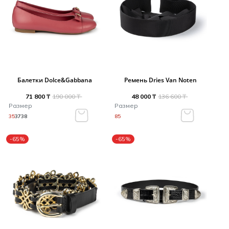
Балетки Dolce&Gabbana
Ремень Dries Van Noten
71 800 ₸
190 000 ₸
48 000 ₸
136 600 ₸
Размер
Размер
35
37
38
85
-65%
-65%