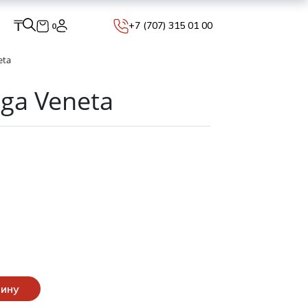
₸
+7 (707) 315 01 00
0
eta
ga Veneta
зину