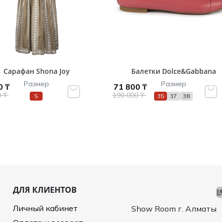
Сарафан Shona Joy
Балетки Dolce&Gabbana
Размер
Размер
0 ₸
71 800 ₸
0 ₸
190 000 ₸
S
35
37
38
ДЛЯ КЛИЕНТОВ
Личный кабинет
Show Room г. Алматы