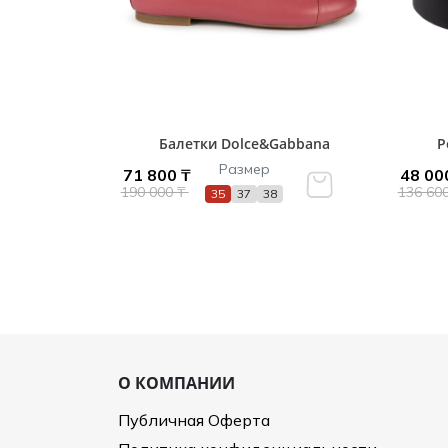
Балетки Dolce&Gabbana
Р
Размер
71 800 ₸
48 00
190 000 ₸
136 60
35
37
38
О КОМПАНИИ
Публичная Оферта