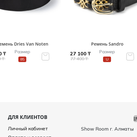
емень Dries Van Noten
Ремень Sandro
Размер
Размер
0 ₸
27 100 ₸
0 ₸
77 400 ₸
85
U
ДЛЯ КЛИЕНТОВ
Личный кабинет
Show Room г. Алматы