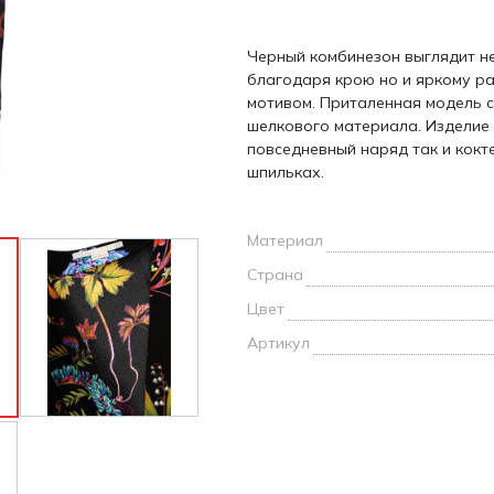
и /
Черный комбинезон выглядит не
дежда
благодаря крою но и яркому р
дежда
мотивом. Приталенная модель с
о
шелкового материала. Изделие с
повседневный наряд так и кокт
шпильках.
Материал
ы
Страна
Цвет
Артикул