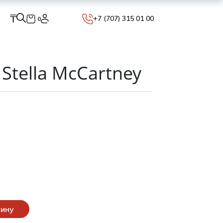
₸
+7 (707) 315 01 00
0
Stella McCartney
зину