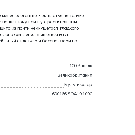
 менее элегантно, чем платье не только
азноцветному принту с растительным
шита из почти немнущегося, гладкого
 запахом, легко впишеться как в
ейльный с клатчем и босоножками на
100% шелк
Великобритания
Мультиколор
600166 SOA10.1000