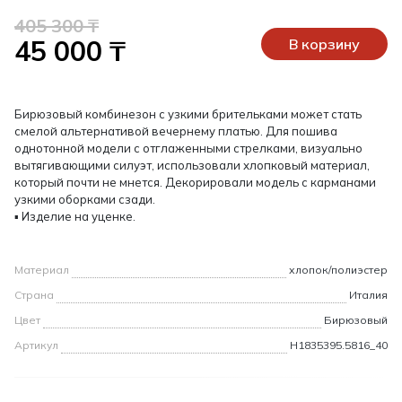
405 300 ₸
45 000 ₸
В корзину
Бирюзовый комбинезон с узкими брительками может стать
смелой альтернативой вечернему платью. Для пошива
однотонной модели с отглаженными стрелками, визуально
вытягивающими силуэт, использовали хлопковый материал,
который почти не мнется. Декорировали модель с карманами
узкими оборками сзади.
▪ Изделие на уценке.
Материал
хлопок/полиэстер
Страна
Италия
Цвет
Бирюзовый
Артикул
H1835395.5816_40