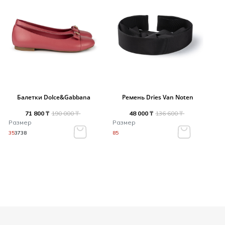
Балетки Dolce&Gabbana
Ремень Dries Van Noten
71 800 ₸
190 000 ₸
48 000 ₸
136 600 ₸
Размер
Размер
35
37
38
85