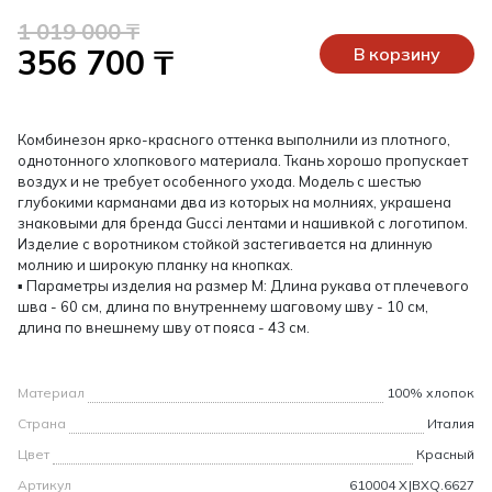
1 019 000 ₸
356 700 ₸
В корзину
Комбинезон ярко-красного оттенка выполнили из плотного,
однотонного хлопкового материала. Ткань хорошо пропускает
воздух и не требует особенного ухода. Модель с шестью
глубокими карманами два из которых на молниях, украшена
знаковыми для бренда Gucci лентами и нашивкой с логотипом.
Изделие с воротником стойкой застегивается на длинную
молнию и широкую планку на кнопках.
▪ Параметры изделия на размер М: Длина рукава от плечевого
шва - 60 см, длина по внутреннему шаговому шву - 10 см,
длина по внешнему шву от пояса - 43 см.
Материал
100% хлопок
Страна
Италия
Цвет
Красный
Артикул
610004 XJBXQ.6627