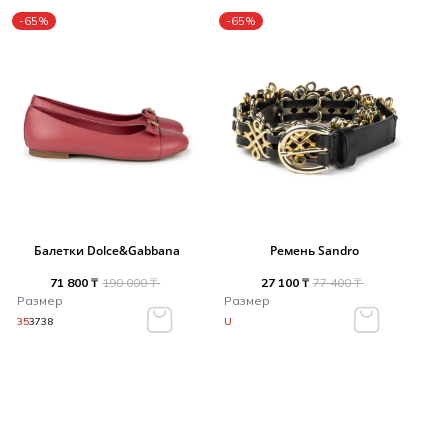
-65%
-65%
Балетки Dolce&Gabbana
Ремень Sandro
71 800 ₸
190 000 ₸
27 100 ₸
77 400 ₸
Размер
Размер
35
37
38
U