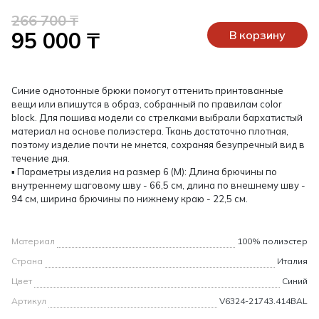
266 700 ₸
95 000 ₸
В корзину
Синие однотонные брюки помогут оттенить принтованные
вещи или впишутся в образ, собранный по правилам color
block. Для пошива модели со стрелками выбрали бархатистый
материал на основе полиэстера. Ткань достаточно плотная,
поэтому изделие почти не мнется, сохраняя безупречный вид в
течение дня.
▪ Параметры изделия на размер 6 (М): Длина брючины по
внутреннему шаговому шву - 66,5 см, длина по внешнему шву -
94 см, ширина брючины по нижнему краю - 22,5 см.
Материал
100% полиэстер
Страна
Италия
Цвет
Синий
Артикул
V6324-21743.414BAL