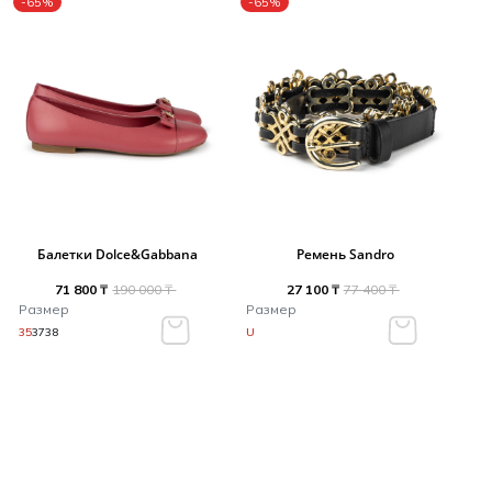
-65%
-65%
Балетки Dolce&Gabbana
Ремень Sandro
71 800 ₸
190 000 ₸
27 100 ₸
77 400 ₸
Размер
Размер
35
37
38
U