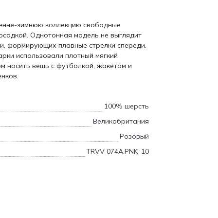
сенне-зимнюю коллекцию свободные
осадкой. Однотонная модель не выглядит
ии, формирующих плавные стрелки спереди.
арки использовали плотный мягкий
м носить вещь с футболкой, жакетом и
нков.
100% шерсть
Великобритания
Розовый
TRVV 074A.PNK_10