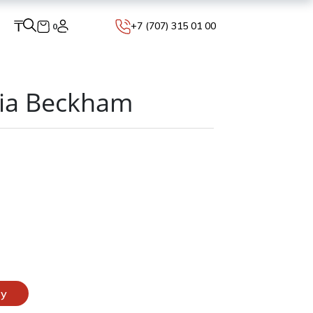
₸
+7 (707) 315 01 00
0
ria Beckham
ну