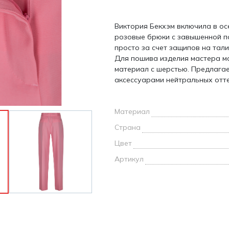
и /
Виктория Бекхэм включила в о
дежда
розовые брюки с завышенной п
дежда
просто за счет защипов на тал
о
Для пошива изделия мастера м
материал с шерстью. Предлагае
аксессуарами нейтральных отте
Материал
ы
Страна
Цвет
Артикул