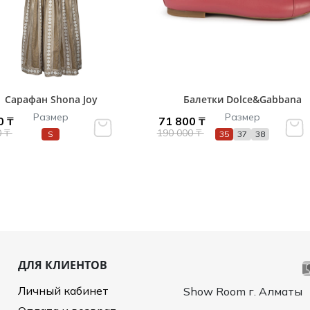
Сарафан Shona Joy
Балетки Dolce&Gabbana
Размер
Размер
0 ₸
71 800 ₸
0 ₸
190 000 ₸
S
35
37
38
ДЛЯ КЛИЕНТОВ
Личный кабинет
Show Room г. Алматы