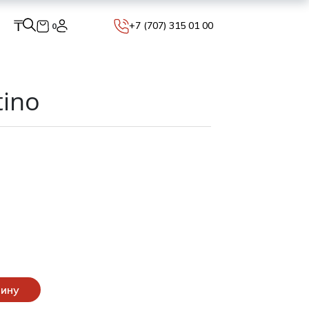
₸
+7 (707) 315 01 00
0
tino
зину