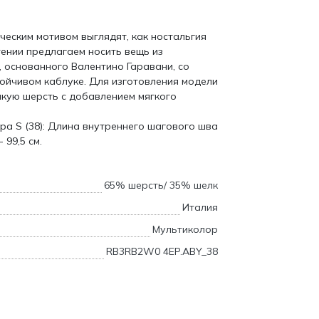
ческим мотивом выглядят, как ностальгия
тении предлагаем носить вещь из
 основанного Валентино Гаравани, со
ойчивом каблуке. Для изготовления модели
кую шерсть с добавлением мягкого
ра S (38): Длина внутреннего шагового шва
 99,5 см.
65% шерсть/ 35% шелк
Италия
Мультиколор
RB3RB2W0 4EP.ABY_38