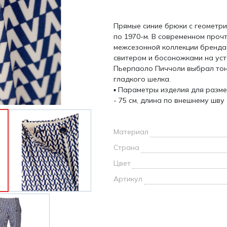
и /
Прямые синие брюки с геометри
дежда
по 1970-м. В современном проч
дежда
межсезонной коллекции бренда,
о
свитером и босоножками на уст
Пьерпаоло Пиччоли выбрал тон
гладкого шелка.
▪ Параметры изделия для разме
- 75 см, длина по внешнему шву -
ы
Материал
Страна
Цвет
Артикул