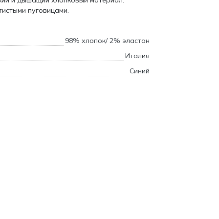
кий и дышащий хлопковый материал.
тистыми пуговицами.
98% хлопок/ 2% эластан
Италия
Синий