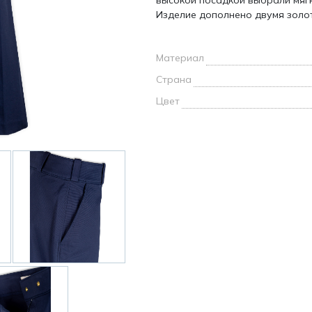
высокой посадкой выбрали мяг
и /
Изделие дополнено двумя золо
дежда
Материал
дежда
о
Страна
Цвет
ы