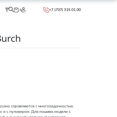
₸
+7 (707) 315 01 00
0
Burch
уозно справляются с многозадачностью,
м, и с пуловером. Для пошива модели с