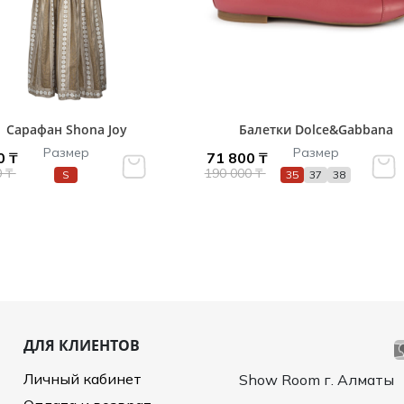
Сарафан Shona Joy
Балетки Dolce&Gabbana
Размер
Размер
0 ₸
71 800 ₸
0 ₸
190 000 ₸
S
35
37
38
ДЛЯ КЛИЕНТОВ
Личный кабинет
Show Room г. Алматы