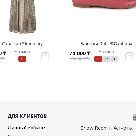
Сарафан Shona Joy
Балетки Dolce&Gabbana
Размер
Размер
0 ₸
71 800 ₸
0 ₸
190 000 ₸
S
35
37
38
ДЛЯ КЛИЕНТОВ
Личный кабинет
Show Room г. Алматы