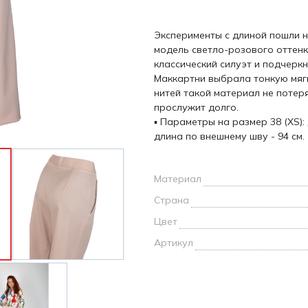
и /
Эксперименты с длиной пошли н
дежда
модель светло-розового оттенк
дежда
классический силуэт и подчерк
о
Маккартни выбрала тонкую мягк
нитей такой материал не потер
прослужит долго.
▪ Параметры на размер 38 (XS):
длина по внешнему шву - 94 см.
ы
Материал
Страна
Цвет
Артикул