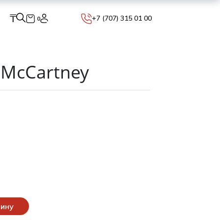
₸
+7 (707) 315 01 00
0
 McCartney
зину