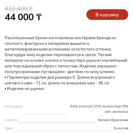
422 400 ₸
44 000 ₸
В корзину
Расклёшенные брюки изготовлены мастерами бренда из
плотного, фактурного материала вышитого
металлизированными волокнами золотистого оттенка,
благодаря чему изделие переливается в свете. Легкий
материал на основе хлопка и полиэстера украсят коктейльный
или повседневный образ с легкостью. Изделие украшено
полупрозрачными пуговицами- цветами по низу штанин.
▪ Параметры изделия для размера S: Длина внутреннего
шагового шва - 71 см, длина по внешнему шву - 96 см.
▪ Изделие на уценке.
Материал
54% хлопок/ 37% полиэстер/ 9%
мет. волокна
Страна
Великобритания
Цвет
Золотой