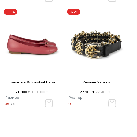
-65%
-65%
Балетки Dolce&Gabbana
Ремень Sandro
71 800 ₸
190 000 ₸
27 100 ₸
77 400 ₸
Размер
Размер
35
37
38
U