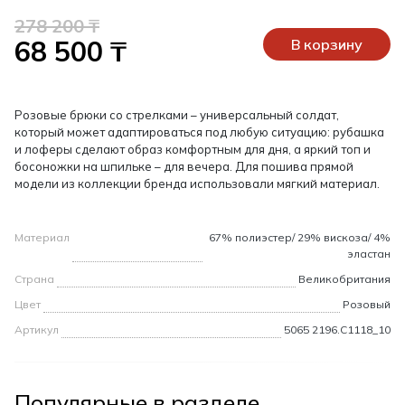
278 200 ₸
68 500 ₸
В корзину
Розовые брюки со стрелками – универсальный солдат,
который может адаптироваться под любую ситуацию: рубашка
и лоферы сделают образ комфортным для дня, а яркий топ и
босоножки на шпильке – для вечера. Для пошива прямой
модели из коллекции бренда использовали мягкий материал.
Материал
67% полиэстер/ 29% вискоза/ 4%
эластан
Страна
Великобритания
Цвет
Розовый
Артикул
5065 2196.C1118_10
Популярные в разделе