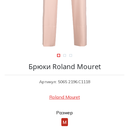
Туники
Рубашки / Блузк
Туфли
Туники
Шорты
Спортивная о
Спортивная о
Футболки / Пол
Топы / Майки
Трикотаж
Трикотаж
Юбка
Шорты
Брюки Roland Mouret
Футболки / Топ
Юбки
Артикул: 5065 2196.C1118
Шорты
Roland Mouret
Размер
M