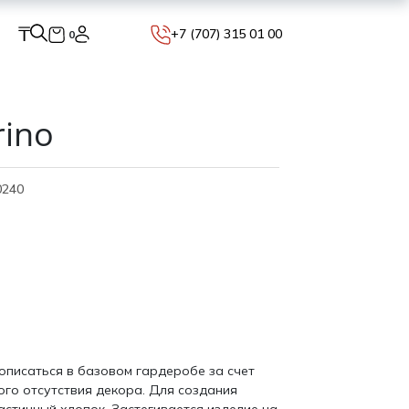
₸
+7 (707) 315 01 00
0
rino
0240
описаться в базовом гардеробе за счет
ого отсутствия декора. Для создания