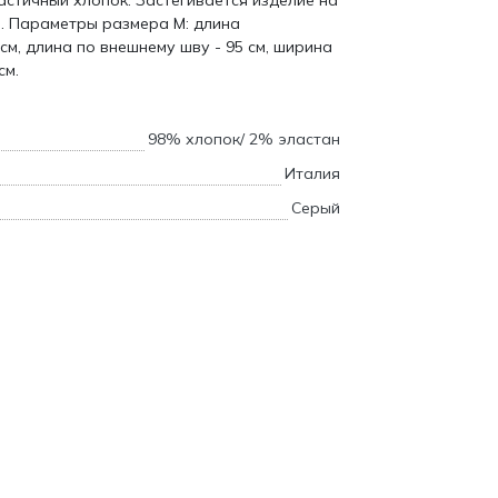
астичный хлопок. Застегивается изделие на
. Параметры размера М: длина
см, длина по внешнему шву - 95 см, ширина
см.
98% хлопок/ 2% эластан
Италия
Серый