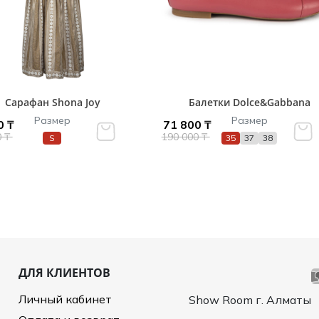
Сарафан Shona Joy
Балетки Dolce&Gabbana
Размер
Размер
0 ₸
71 800 ₸
0 ₸
190 000 ₸
S
35
37
38
ДЛЯ КЛИЕНТОВ
Личный кабинет
Show Room г. Алматы