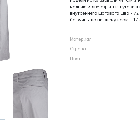
модели использовали легкий эл
и /
молнию и две скрытые пуговицы
внутреннего шагового шва - 72 
брючины по нижнему краю - 17 
дежда
дежда
о
Материал
Страна
Цвет
ы