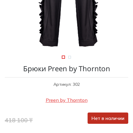
Туники
Рубашки / Блузк
Туфли
Туники
Шорты
Спортивная о
Спортивная о
Футболки / Пол
Топы / Майки
Трикотаж
Трикотаж
Юбка
Шорты
Брюки Preen by Thornton
Футболки / Топ
Юбки
Артикул: 302
Шорты
Preen by Thornton
Нет в наличии
418 100 ₸