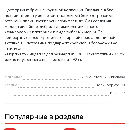
Цвет прямых брюк из круизной коллекции Вирджил Абло
позаимствовал у десертов: пастельный бежево-розовый
оттенок напоминает персиковую пастилу. Для создания
модели дизайнер выбрал гладкий мягкий атлас с
жаккардовым паттерном в виде эмблемы марки. За
комфортную посадку отвечает широкий пояс с эластичной
вставкой. Настроение поддержат кроп-топ и босоножки на
шпильке.
▪ Параметры изделия для размера XS (38): Обхват талии - 74 см,
длина внутреннего шагового шва - 92 см.
Материал
53% ацетат/ 47% вискоза
Страна
Великобритания
Цвет
Розовый
Популярные в разделе