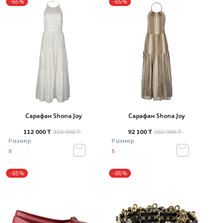
-65%
-65%
Сарафан Shona Joy
Сарафан Shona Joy
112 000 ₸
320 000 ₸
92 100 ₸
262 900 ₸
Размер
Размер
S
S
-65%
-65%