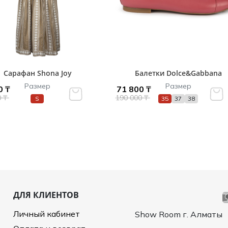
Сарафан Shona Joy
Балетки Dolce&Gabbana
Размер
Размер
0 ₸
71 800 ₸
0 ₸
190 000 ₸
S
35
37
38
ДЛЯ КЛИЕНТОВ
Личный кабинет
Show Room г. Алматы