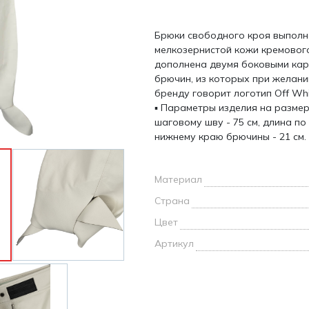
и /
Брюки свободного кроя выполн
дежда
мелкозернистой кожи кремового
дежда
дополнена двумя боковыми кар
о
брючин, из которых при желани
бренду говорит логотип Off Whi
▪ Параметры изделия на размер
шаговому шву - 75 см, длина по
нижнему краю брючины - 21 см.
ы
Материал
Страна
Цвет
Артикул