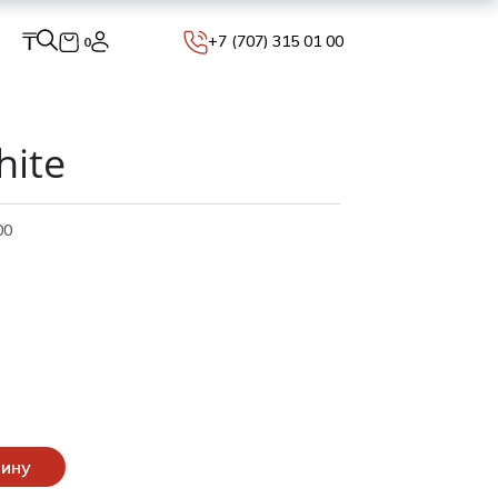
₸
+7 (707) 315 01 00
0
hite
00
зину