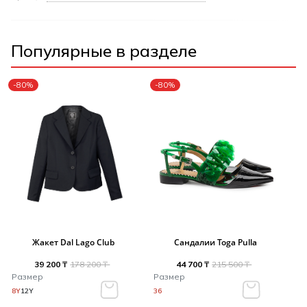
Популярные в разделе
-80%
-80%
Жакет Dal Lago Club
Сандалии Toga Pulla
39 200 ₸
178 200 ₸
44 700 ₸
215 500 ₸
Размер
Размер
8Y
12Y
36