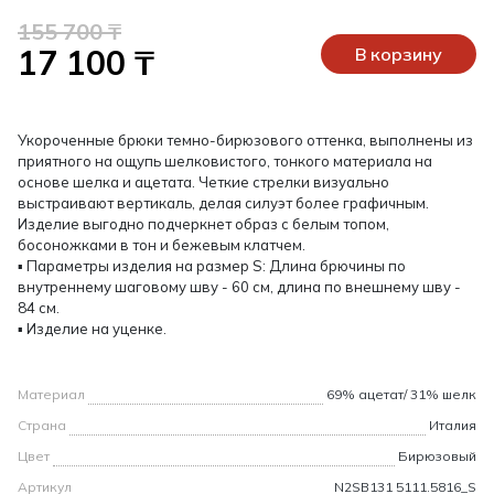
155 700 ₸
17 100 ₸
В корзину
Укороченные брюки темно-бирюзового оттенка, выполнены из
приятного на ощупь шелковистого, тонкого материала на
основе шелка и ацетата. Четкие стрелки визуально
выстраивают вертикаль, делая силуэт более графичным.
Изделие выгодно подчеркнет образ с белым топом,
босоножками в тон и бежевым клатчем.
▪ Параметры изделия на размер S: Длина брючины по
внутреннему шаговому шву - 60 см, длина по внешнему шву -
84 см.
▪ Изделие на уценке.
Материал
69% ацетат/ 31% шелк
Страна
Италия
Цвет
Бирюзовый
Артикул
N2SB131 5111.5816_S