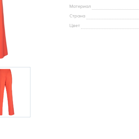
и /
Материал
Страна
дежда
Цвет
дежда
о
ы