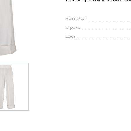
хорошо пропускает воздух и не
и /
Материал
дежда
дежда
Страна
о
Цвет
ы