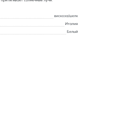
 притягивает солнечные лучи.
вискоза/шелк
Италия
Белый