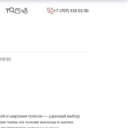
₸
+7 (707) 315 01 00
0
OOW10
кой и широким поясом — удачный выбор
кая ткань на основе вискозы и шелка