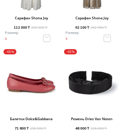
Сарафан Shona Joy
Сарафан Shona Joy
112 000 ₸
320 000 ₸
92 100 ₸
262 900 ₸
Размер
Размер
S
S
-65%
-65%
Балетки Dolce&Gabbana
Ремень Dries Van Noten
71 800 ₸
190 000 ₸
48 000 ₸
136 600 ₸