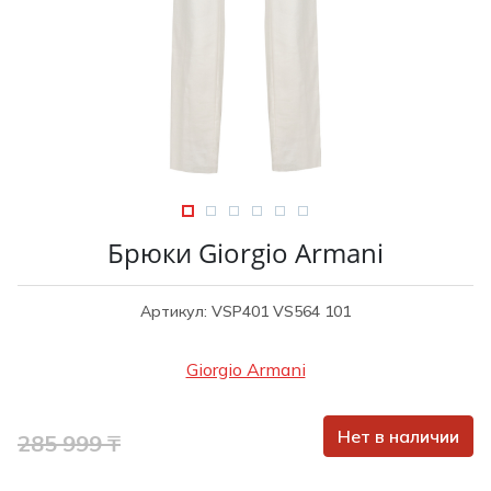
Туники
Рубашки / Блузк
Туфли
Туники
Шорты
Спортивная о
Спортивная о
Футболки / Пол
Топы / Майки
Трикотаж
Трикотаж
Юбка
Шорты
Брюки Giorgio Armani
Футболки / Топ
Юбки
Артикул: VSP401 VS564 101
Шорты
Giorgio Armani
Нет в наличии
285 999 ₸