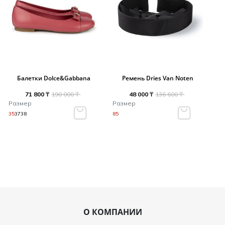
Балетки Dolce&Gabbana
Ремень Dries Van Noten
71 800 ₸
190 000 ₸
48 000 ₸
136 600 ₸
Размер
Размер
35
37
38
85
О КОМПАНИИ