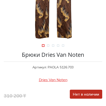
Туники
Рубашки / Блузк
Туфли
Туники
Шорты
Спортивная о
Спортивная о
Футболки / Пол
Топы / Майки
Трикотаж
Трикотаж
Юбка
Шорты
Брюки Dries Van Noten
Футболки / Топ
Юбки
Артикул: PAOLA 5126.703
Шорты
Dries Van Noten
Нет в наличии
310 200 ₸