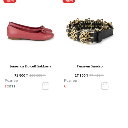
-65%
-65%
Балетки Dolce&Gabbana
Ремень Sandro
71 800 ₸
190 000 ₸
27 100 ₸
77 400 ₸
Размер
Размер
35
37
38
U