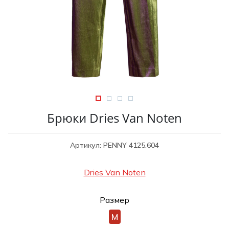
Туники
Рубашки / Блузк
Туфли
Туники
Шорты
Спортивная о
Спортивная о
Футболки / Пол
Топы / Майки
Трикотаж
Трикотаж
Юбка
Шорты
Брюки Dries Van Noten
Футболки / Топ
Юбки
Артикул: PENNY 4125.604
Шорты
Dries Van Noten
Размер
M