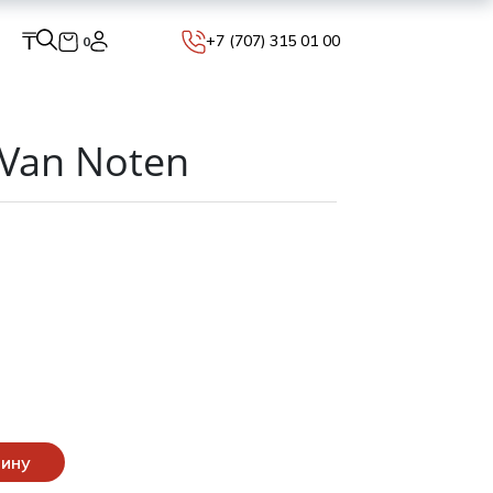
₸
+7 (707) 315 01 00
0
 Van Noten
зину