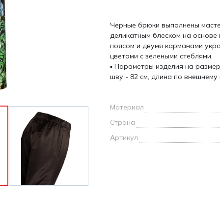
и /
Черные брюки выполнены масте
дежда
деликатным блеском на основе 
дежда
поясом и двумя карманами укр
о
цветами с зелеными стеблями.
▪ Параметры изделия на размер
шву - 82 см, длина по внешнему 
Материал
ы
Страна
Артикул