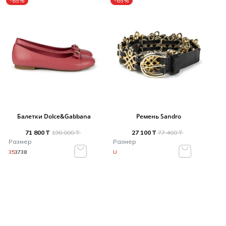
-65%
-65%
Балетки Dolce&Gabbana
Ремень Sandro
71 800 ₸
190 000 ₸
27 100 ₸
77 400 ₸
Размер
Размер
35
37
38
U