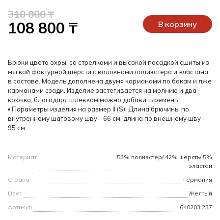
310 800 ₸
108 800 ₸
В корзину
Брюки цвета охры, со стрелками и высокой посадкой сшиты из
мягкой фактурной шерсти с волокнами полиэстера и эластана
в составе. Модель дополнена двумя карманами по бокам и лже
карманами сзади. Изделие застегивается на молнию и два
крючка, благодаря шлевкам можно добавить ремень.
▪ Параметры изделия на размер II (S): Длина брючины по
внутреннему шаговому шву - 66 см, длина по внешнему шву -
95 см.
Материал
53% полиэстер/ 42% шерсть/ 5%
эластан
Страна
Германия
Цвет
Желтый
Артикул
640203.237