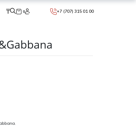
₸
+7 (707) 315 01 00
0
e&Gabbana
abbana.