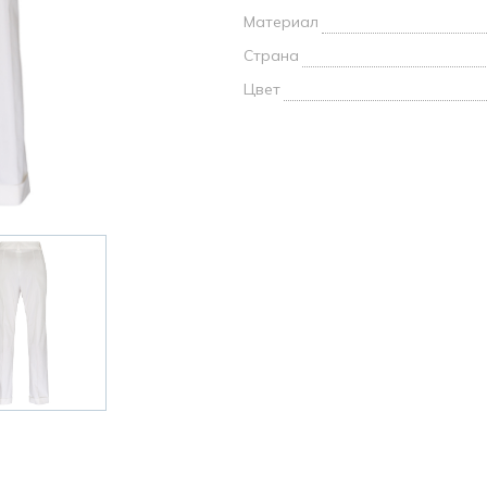
и /
Материал
Страна
дежда
Цвет
дежда
о
ы