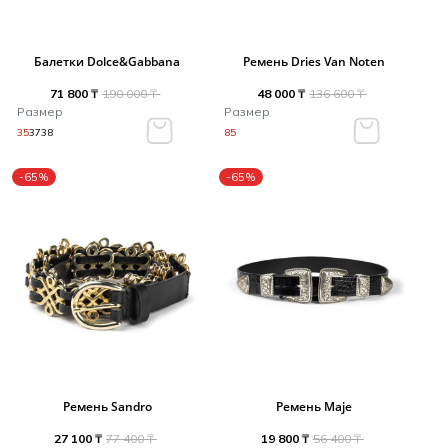
Балетки Dolce&Gabbana
Ремень Dries Van Noten
71 800 ₸
190 000 ₸
48 000 ₸
136 600 ₸
Размер
Размер
35
37
38
85
-65%
-65%
Ремень Sandro
Ремень Maje
27 100 ₸
77 400 ₸
19 800 ₸
56 400 ₸