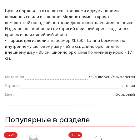
Брюки бордового оттенка со стрелками и двумя парами
карманов сшили из шерсти. Модель прямого кроя, с
комфортной посадкой на талии дополнили шлевками на поясе.
Изделие разнообразит не строгий офисный дресс код, внеся
красок в повседнейный образ.
▪ Параметры изделия на размер XL (50): Длина брючины по
внутреннему шаговому шву - 69,5 см, длина брючины по
внешнему шву - 95 см, ширина брючины по нижнему краю - 17
см.
Материал
95% шерсть/ 5% эластан
Страна
Италия
Цвет
Бордовый
Популярные в разделе
-65%
-65%