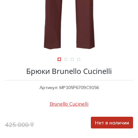
Туники
Рубашки / Блузк
Туфли
Туники
Шорты
Спортивная о
Спортивная о
Футболки / Пол
Топы / Майки
Трикотаж
Трикотаж
Юбка
Шорты
Брюки Brunello Cucinelli
Футболки / Топ
Юбки
Артикул: MP105P6709.C9156
Шорты
Brunello Cucinelli
Нет в наличии
425 000 ₸