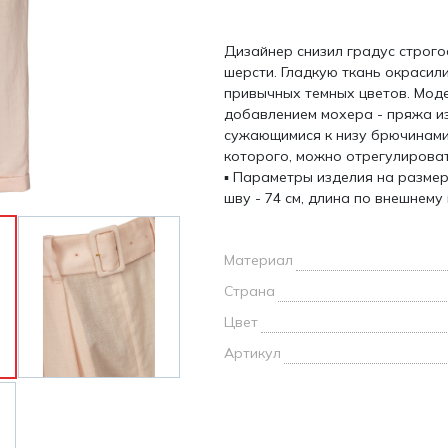
и /
Дизайнер снизил градус строго
дежда
шерсти. Гладкую ткань окрасил
дежда
привычных темных цветов. Моде
о
добавлением мохера - пряжа из
сужающимися к низу брючинам
которого, можно отрегулироват
▪ Параметры изделия на размер
шву - 74 см, длина по внешнему 
ы
Материал
Страна
Цвет
Артикул