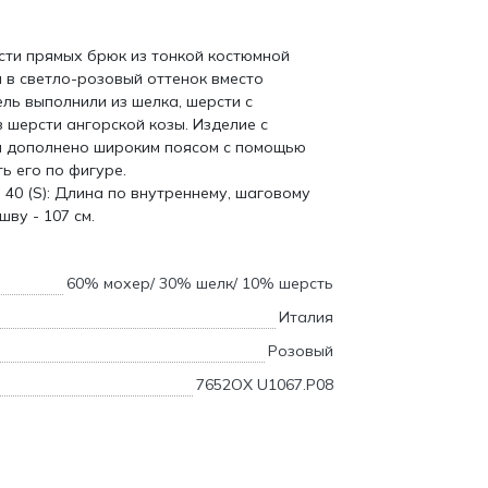
сти прямых брюк из тонкой костюмной
и в светло-розовый оттенок вместо
ль выполнили из шелка, шерсти с
 шерсти ангорской козы. Изделие с
и дополнено широким поясом с помощью
ь его по фигуре.
 40 (S): Длина по внутреннему, шаговому
шву - 107 см.
60% мохер/ 30% шелк/ 10% шерсть
Италия
Розовый
7652OX U1067.P08