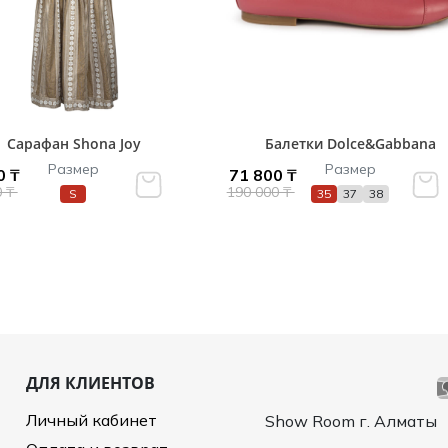
Сарафан Shona Joy
Балетки Dolce&Gabbana
Размер
Размер
0 ₸
71 800 ₸
0 ₸
190 000 ₸
S
35
37
38
ДЛЯ КЛИЕНТОВ
Личный кабинет
Show Room г. Алматы