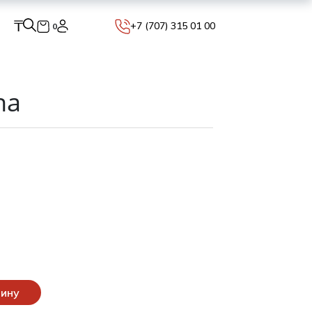
₸
+7 (707) 315 01 00
0
na
зину