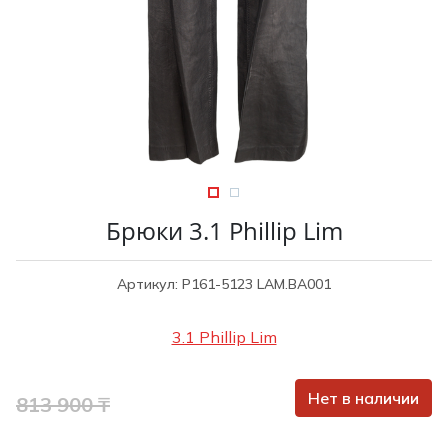
Туники
Рубашки / Блузк
Туфли
Туники
Шорты
Спортивная о
Спортивная о
Футболки / Пол
Топы / Майки
Трикотаж
Трикотаж
Юбка
Шорты
Брюки 3.1 Phillip Lim
Футболки / Топ
Юбки
Артикул: P161-5123 LAM.BA001
Шорты
3.1 Phillip Lim
Нет в наличии
813 900 ₸