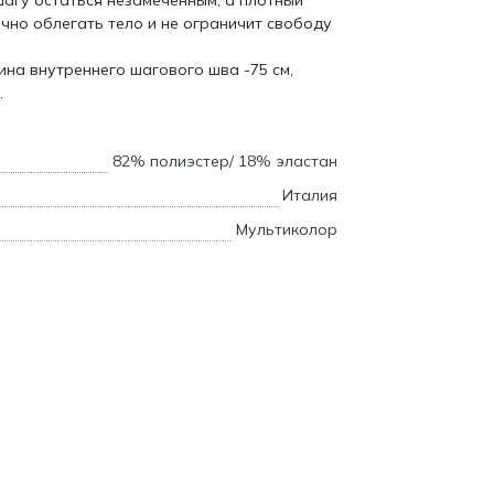
шагу остаться незамеченным, а плотный
чно облегать тело и не ограничит свободу
ина внутреннего шагового шва -75 см,
.
82% полиэстер/ 18% эластан
Италия
Мультиколор