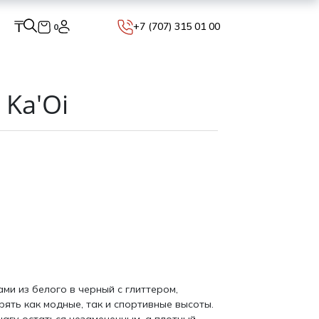
₸
+7 (707) 315 01 00
0
 Ka'Oi
ми из белого в черный с глиттером,
рять как модные, так и спортивные высоты.