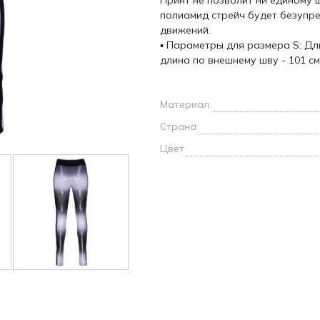
Принт не позволит ни единому 
и /
полиамид стрейч будет безупре
движений.
▪ Параметры для размера S: Дл
дежда
длина по внешнему шву - 101 см
дежда
о
Материал
Страна
Цвет
ы